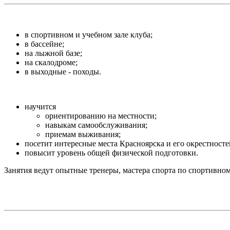
в спортивном и учебном зале клуба;
в бассейне;
на лыжной базе;
на скалодроме;
в выходные - походы.
научится
ориентированию на местности;
навыкам самообслуживания;
приемам выживания;
посетит интересные места Красноярска и его окрестносте
повысит уровень общей физической подготовки.
Занятия ведут опытные тренеры, мастера спорта по спортивно