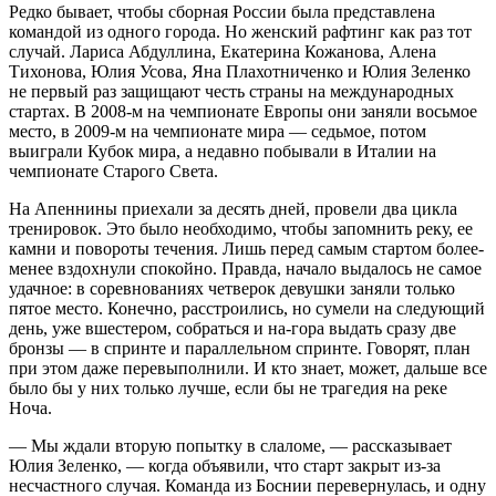
Редко бывает, чтобы сборная России была представлена
командой из одного города. Но женский рафтинг как раз тот
случай. Лариса Абдуллина, Екатерина Кожанова, Алена
Тихонова, Юлия Усова, Яна Плахотниченко и Юлия Зеленко
не первый раз защищают честь страны на международных
стартах. В 2008-м на чемпионате Европы они заняли восьмое
место, в 2009-м на чемпионате мира — седьмое, потом
выиграли Кубок мира, а недавно побывали в Италии на
чемпионате Старого Света.
На Апеннины приехали за десять дней, провели два цикла
тренировок. Это было необходимо, чтобы запомнить реку, ее
камни и повороты течения. Лишь перед самым стартом более-
менее вздохнули спокойно. Правда, начало выдалось не самое
удачное: в соревнованиях четверок девушки заняли только
пятое место. Конечно, расстроились, но сумели на следующий
день, уже вшестером, собраться и на-гора выдать сразу две
бронзы — в спринте и параллельном спринте. Говорят, план
при этом даже перевыполнили. И кто знает, может, дальше все
было бы у них только лучше, если бы не трагедия на реке
Ноча.
— Мы ждали вторую попытку в слаломе, — рассказывает
Юлия Зеленко, — когда объявили, что старт закрыт из-за
несчастного случая. Команда из Боснии перевернулась, и одну