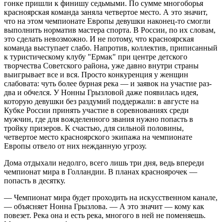
гонке пришли к финишу седьмыми. По сумме многоборья
красноярская команда заняла четвертое место. А это значит,
что на этом чемпионате Европы девушки наконец-то смогли
выполнить норматив мастера спорта. В России, по их словам,
это сделать невозможно. И не потому, что красноярская
команда выступает слабо. Напротив, коллектив, приписанный
к туристическому клубу "Ермак" при центре детского
творчества Советского района, уже давно внутри страны
выигрывает все и вся. Просто конкуренция у женщин
слабовата: чуть более бурная река — и заявок на участие раз-
два и обчелся. У Нонны Грызловой даже появилась идея,
которую девушки без раздумий поддержали: в августе на
Кубке России принять участие в соревнованиях среди
мужчин, где для вожделенного звания нужно попасть в
тройку призеров. К счастью, для сильной половины,
четвертое место красноярского экипажа на чемпионате
Европы отвело от них нежданную угрозу.
Дома отдыхали недолго, всего лишь три дня, ведь впереди
чемпионат мира в Голландии. В планах красноярочек —
попасть в десятку.
— Чемпионат мира будет проходить на искусственном канале,
— объясняет Нонна Грызлова. — А это значит — кому как
повезет. Река она и есть река, многого в ней не поменяешь.