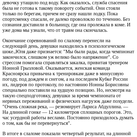
девочку утащило под воду. Как оказалось, служба спасения
была не готова к такому повороту событий. Они стояли
только по берегам, причем не сразу нашли лодку. Пока
спортсменку спасали, ее далеко проволокло по течению. Без
сознания доставили в больницу, где она пролежала в коме. И
уже дома мы узнали, что от травм она скончалась.
Окончание соревнований по слалому перенесли на
следующий день, девушки находились в психологическом
шоке.,Юля даже признается: "Мы были рады, когда чемпионат
закончился, слишком уж велико было напряжение". Со
стрессом помогала справляться закалка, привитая тренером
Нонной Грызловой. Оказывается, женская команда
Красноярска привычна к тренировкам даже в минусовую
погоду, под дождем и снегом, а на последнем Кубке России
их, лидеров по протоколу, по настоянию Нонны Борисовны
специально поставили на худшую позицию. Но, несмотря на
такую спецподготовку, девушки за время чемпионата от
нервных переживаний и физических нагрузок даже похудели.
"Очень сложная река, — резюмирует Лариса Абдуллина. —
На длинной гонке — 12 километров сплошных порогов. Это,
час усердной работы веслами. Постоянно приходилось думать
о том, как бы не перевернуться".
В итоге в слаломе показали четвертый результат, на длинной