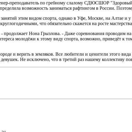
тренер-преподаватель по гребному слалому СДЮСШОР "Здоровый 
допределила возможность заниматься рафтингом в России. Поэто
занятий этим видом спорта, однако в Уфе, Москве, на Алтае и у
круглогодичными, что обязательно скажется на росте мастерства
, - продолжает Нона Грызлова. - Даже соревнования проводим на
тереса молодёжи к этому виду спорта, возможно, приведёт к т
ороде и верить в земляков. Все любители и ценители этого вида
девушек. Не исключено, что в третий раз нашему коллективу пов