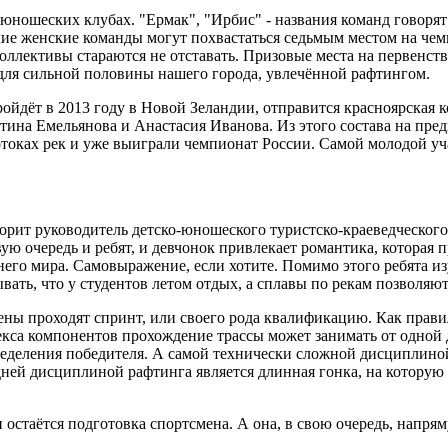
ношеских клубах. "Ермак", "Ирбис" - названия команд говорят с
ские женские команды могут похвастаться седьмым местом на че
оллективы стараются не отставать. Призовые места на первенств
для сильной половины нашего города, увлечённой рафтингом.
ройдёт в 2013 году в Новой Зеландии, отправится красноярская
ина Емельянова и Анастасия Иванова. Из этого состава на пре
потоках рек и уже выиграли чемпионат России. Самой молодой 
оворит руководитель детско-юношеского туристско-краеведческого
ую очередь и ребят, и девчонок привлекает романтика, которая
ннего мира. Самовыражение, если хотите. Помимо этого ребята 
бывать, что у студентов летом отдых, а сплавы по рекам позволя
ны проходят спринт, или своего рода квалификацию. Как правил
екса компонентов прохождение трассы может занимать от одной 
еделения победителя. А самой технически сложной дисциплиной
ей дисциплиной рафтинга является длинная гонка, на которую в
 остаётся подготовка спортсмена. А она, в свою очередь, напря