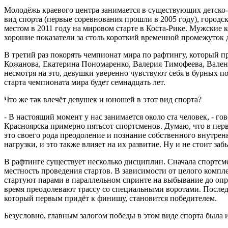
Молодёжь краевого центра занимается в существующих детско-ю
вид спорта (первые соревнования прошли в 2005 году), город
местом в 2011 году на мировом старте в Коста-Рике. Мужские к
хорошие показатели за столь короткий временной промежуток 
В третий раз покорять чемпионат мира по рафтингу, который п
Кожанова, Екатерина Пономаренко, Валерия Тимофеева, Валент
несмотря на это, девушки уверенно чувствуют себя в бурных 
старта чемпионата мира будет семнадцать лет.
Что же так влечёт девушек и юношей в этот вид спорта?
- В настоящий момент у нас занимается около ста человек, - г
Красноярска примерно пятьсот спортсменов. Думаю, что в перв
это своего рода преодоление и познание собственного внутре
нагрузки, и это также влияет на их развитие. Ну и не стоит за
В рафтинге существует несколько дисциплин. Сначала спортсме
местность проведения стартов. В зависимости от целого компл
стартуют парами в параллельном спринте на выбывание до опр
время преодолевают трассу со специальными воротами. Последн
который первым придёт к финишу, становится победителем.
Безусловно, главным залогом победы в этом виде спорта была и