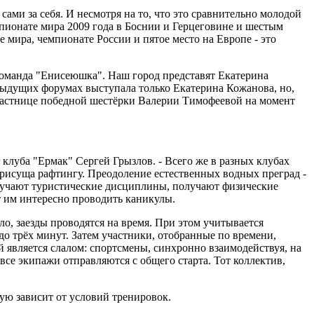
ами за себя. И несмотря на то, что это сравнительно молодой
мпионате мира 2009 года в Боснии и Герцеговине и шестым
е мира, чемпионате России и пятое место на Европе - это
 команда "Енисеюшка". Наш город представят Екатерина
дыдущих форумах выступала только Екатерина Кожанова, но,
участнице победной шестёрки Валерии Тимофеевой на момент
 клуба "Ермак" Сергей Грызлов. - Всего же в разных клубах
 присуща рафтингу. Преодоление естественных водных преград -
изучают туристические дисциплины, получают физические
ют им интересно проводить каникулы.
о, заезды проводятся на время. При этом учитывается
до трёх минут. Затем участники, отобранные по времени,
 является слалом: спортсмены, синхронно взаимодействуя, на
се экипажи отправляются с общего старта. Тот коллектив,
мую зависит от условий тренировок.