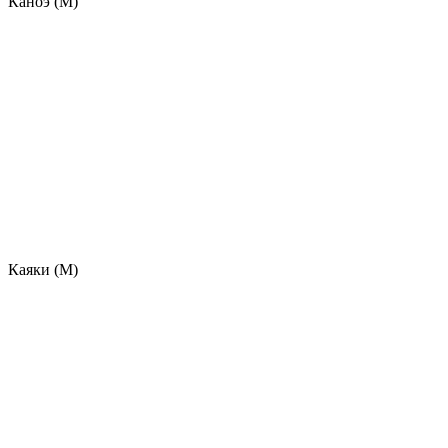
Каноэ (М)
Каяки (М)