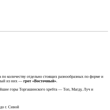
са по количеству отдельно стоящих разнообразных по форме и
имый из них —
грот «Восточный»
.
йшие горы Торгашинского хребта — Топ, Магду, Луч и
до г. Сивой