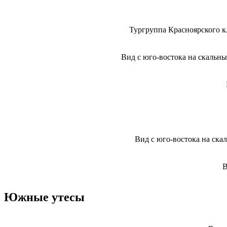
Тургруппа Красноярского кл
Вид с юго-востока на скальны
Вид с юго-востока на ска
В
Южные утесы