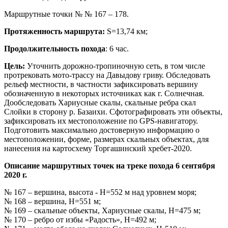
Маршрутные точки № № 167 – 178.
Протяженность маршрута:
S=13,74 км;
Продолжительность похода
: 6 час.
Цель:
Уточнить дорожно-тропиночную сеть, в том числе
протрековать мото-трассу на Давыдову гриву. Обследовать
рельеф местности, в частности зафиксировать вершину
обозначенную в некоторых источниках как г. Солнечная.
Дообследовать Хариусные скалы, скальные ребра скал
Слойки в сторону р. Базаихи. Сфотографировать эти объекты,
зафиксировать их местоположение по GPS-навигатору.
Подготовить максимально достоверную информацию о
местоположении, форме, размерах скальных объектах, для
нанесения на картосхему Торгашинский хребет-2020.
Описание маршрутных точек на треке похода 6 сентября
2020 г.
№ 167 – вершина, высота - Н=552 м над уровнем моря;
№ 168 – вершина, Н=551 м;
№ 169 – скальные объекты, Хариусные скалы, Н=475 м;
№ 170 – ребро от избы «Радость», Н=492 м;