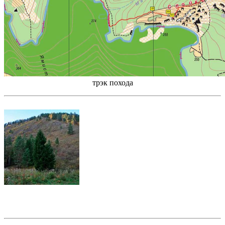
трэк похода