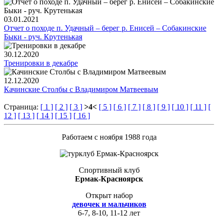
03.01.2021
Отчет о походе п. Удачный – берег р. Енисей – Собакинские
Быки - руч. Крутенькая
30.12.2020
Тренировки в декабре
12.12.2020
Качинские Столбы с Владимиром Матвеевым
Страница:
[ 1 ]
[ 2 ]
[ 3 ]
>4<
[ 5 ]
[ 6 ]
[ 7 ]
[ 8 ]
[ 9 ]
[ 10 ]
[ 11 ]
[
12 ]
[ 13 ]
[ 14 ]
[ 15 ]
[ 16 ]
Работаем с ноября 1988 года
Спортивный клуб
Ермак-Красноярск
Открыт набор
девочек и мальчиков
6-7, 8-10, 11-12 лет