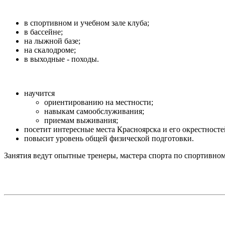
в спортивном и учебном зале клуба;
в бассейне;
на лыжной базе;
на скалодроме;
в выходные - походы.
научится
ориентированию на местности;
навыкам самообслуживания;
приемам выживания;
посетит интересные места Красноярска и его окрестносте
повысит уровень общей физической подготовки.
Занятия ведут опытные тренеры, мастера спорта по спортивно