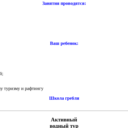
Занятия проводятся:
Ваш ребенок:
й;
му туризму и рафтингу
Школа гребли
Активный
водный тур