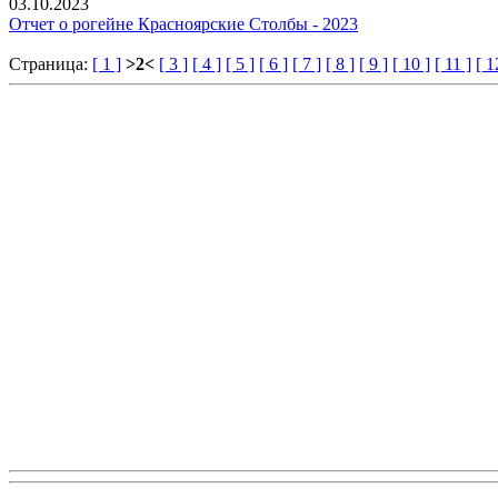
03.10.2023
Отчет о рогейне Красноярские Столбы - 2023
Страница:
[ 1 ]
>2<
[ 3 ]
[ 4 ]
[ 5 ]
[ 6 ]
[ 7 ]
[ 8 ]
[ 9 ]
[ 10 ]
[ 11 ]
[ 1